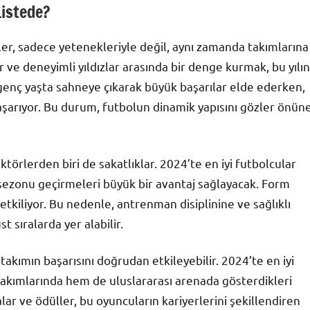
Listede?
mler, sadece yetenekleriyle değil, aynı zamanda takımlarına
r ve deneyimli yıldızlar arasında bir denge kurmak, bu yılın
, genç yaşta sahneye çıkarak büyük başarılar elde ederken,
 başarıyor. Bu durum, futbolun dinamik yapısını gözler önün
törlerden biri de sakatlıklar. 2024’te en iyi futbolcular
 sezonu geçirmeleri büyük bir avantaj sağlayacak. Form
kiliyor. Bu nedenle, antrenman disiplinine ve sağlıklı
t sıralarda yer alabilir.
takımın başarısını doğrudan etkileyebilir. 2024’te en iyi
 takımlarında hem de uluslararası arenada gösterdikleri
r ve ödüller, bu oyuncuların kariyerlerini şekillendiren