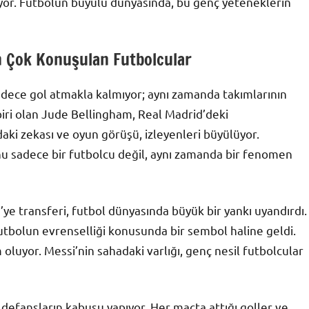
riyor. Futbolun büyülü dünyasında, bu genç yeteneklerin
En Çok Konuşulan Futbolcular
adece gol atmakla kalmıyor; aynı zamanda takımlarının
biri olan Jude Bellingham, Real Madrid’deki
ki zekası ve oyun görüşü, izleyenleri büyülüyor.
u sadece bir futbolcu değil, aynı zamanda bir fenomen
ye transferi, futbol dünyasında büyük bir yankı uyandırdı.
utbolun evrenselliği konusunda bir sembol haline geldi.
uyor. Messi’nin sahadaki varlığı, genç nesil futbolcular
p defansların kabusu yapıyor. Her maçta attığı goller ve