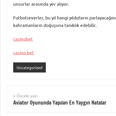
unsurlar arasında yer alıyor.
Futbolseverler, bu yıl hangi yıldızların parlayacağı
kahramanların doğuşuna tanıklık edebilir.
casinobet
casino bet
Uncategorized
Yazı
Önceki yazı
Aviator Oyununda Yapılan En Yaygın Hatalar
gezinmesi