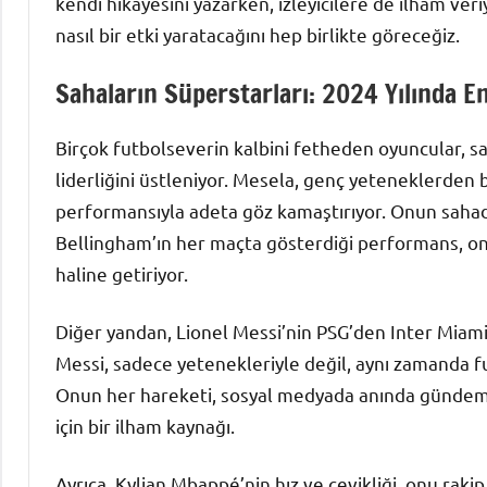
kendi hikayesini yazarken, izleyicilere de ilham ve
nasıl bir etki yaratacağını hep birlikte göreceğiz.
Sahaların Süperstarları: 2024 Yılında 
Birçok futbolseverin kalbini fetheden oyuncular, s
liderliğini üstleniyor. Mesela, genç yeteneklerden 
performansıyla adeta göz kamaştırıyor. Onun sahada
Bellingham’ın her maçta gösterdiği performans, on
haline getiriyor.
Diğer yandan, Lionel Messi’nin PSG’den Inter Miami’
Messi, sadece yetenekleriyle değil, aynı zamanda f
Onun her hareketi, sosyal medyada anında gündem ol
için bir ilham kaynağı.
Ayrıca, Kylian Mbappé’nin hız ve çevikliği, onu raki