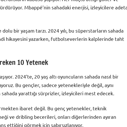
sürdürüyor. Mbappé’nin sahadaki enerjisi, izleyicilere adet
e dolu bir yaşam tarzı. 2024 yılı, bu süperstarların sahada
endi hikayesini yazarken, futbolseverlerin kalplerinde taht
ereken 10 Yetenek
aşıyor. 2024’te, 20 yaş altı oyuncuların sahada nasıl bir
yoruz. Bu gençler, sadece yetenekleriyle değil, aynı
sahada yarattığı sürprizler, izleyicileri mest edecek.
rmekten ibaret değil. Bu genç yetenekler, teknik
eği ve dribling becerileri, onları diğerlerinden ayıran
ns ettiğini görmek için sabırsızlanıyor.