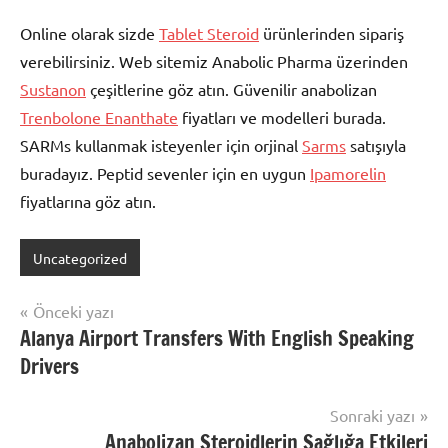
Online olarak sizde
Tablet Steroid
ürünlerinden sipariş
verebilirsiniz. Web sitemiz Anabolic Pharma üzerinden
Sustanon
çeşitlerine göz atın. Güvenilir anabolizan
Trenbolone Enanthate
fiyatları ve modelleri burada.
SARMs kullanmak isteyenler için orjinal
Sarms
satışıyla
buradayız. Peptid sevenler için en uygun
Ipamorelin
fiyatlarına göz atın.
Uncategorized
Yazı
Önceki yazı
Alanya Airport Transfers With English Speaking
gezinmesi
Drivers
Sonraki yazı
Anabolizan Steroidlerin Sağlığa Etkileri