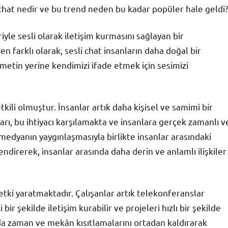
li chat nedir ve bu trend neden bu kadar popüler hale geldi
riyle sesli olarak iletişim kurmasını sağlayan bir
farklı olarak, sesli chat insanların daha doğal bir
ı metin yerine kendimizi ifade etmek için sesimizi
ili olmuştur. İnsanlar artık daha kişisel ve samimi bir
arı, bu ihtiyacı karşılamakta ve insanlara gerçek zamanlı v
l medyanın yaygınlaşmasıyla birlikte insanlar arasındaki
çlendirerek, insanlar arasında daha derin ve anlamlı ilişkiler
etki yaratmaktadır. Çalışanlar artık telekonferanslar
i bir şekilde iletişim kurabilir ve projeleri hızlı bir şekilde
ında zaman ve mekân kısıtlamalarını ortadan kaldırarak