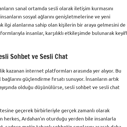
anların sanal ortamda sesli olarak iletişim kurmasını
insanların sosyal ağlarını genişletmelerine ve yeni
k ilgi alanlarına sahip olan kişilerin bir araya gelmesini de
formlarıyla insanlar, karşılıklı etkileşimde bulunarak keyifl
sli Sohbet ve Sesli Chat
lik kazanan internet platformları arasında yer alıyor. Bu
 bağlarını güçlendirme fırsatı sunuyor. İnsanların artık
arayışında olduğu düşünülürse, sesli sohbet ve sesli chat
ötesine geçerek birbirleriyle gerçek zamanlı olarak
an herkes, Ardahan'ın oturduğu yerden bile insanlarla
hat, sadece metin tabanlı sohbetin sınırlarını aşarak daha