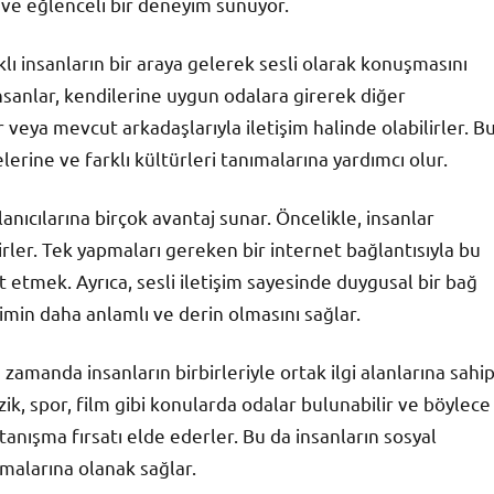
f ve eğlenceli bir deneyim sunuyor.
klı insanların bir araya gelerek sesli olarak konuşmasını
insanlar, kendilerine uygun odalara girerek diğer
ir veya mevcut arkadaşlarıyla iletişim halinde olabilirler. B
lerine ve farklı kültürleri tanımalarına yardımcı olur.
anıcılarına birçok avantaj sunar. Öncelikle, insanlar
irler. Tek yapmaları gereken bir internet bağlantısıyla bu
 etmek. Ayrıca, sesli iletişim sayesinde duygusal bir bağ
şimin daha anlamlı ve derin olmasını sağlar.
zamanda insanların birbirleriyle ortak ilgi alanlarına sahi
zik, spor, film gibi konularda odalar bulunabilir ve böylece
 tanışma fırsatı elde ederler. Bu da insanların sosyal
malarına olanak sağlar.