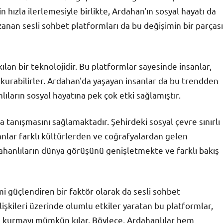
n hızla ilerlemesiyle birlikte, Ardahan'ın sosyal hayatı da
anan sesli sohbet platformları da bu değişimin bir parçası
lan bir teknolojidir. Bu platformlar sayesinde insanlar,
m kurabilirler. Ardahan'da yaşayan insanlar da bu trendden
lıların sosyal hayatına pek çok etki sağlamıştır.
la tanışmasını sağlamaktadır. Şehirdeki sosyal çevre sınırlı
sanlar farklı kültürlerden ve coğrafyalardan gelen
ahanlıların dünya görüşünü genişletmekte ve farklı bakış
mi güçlendiren bir faktör olarak da sesli sohbet
lişkileri üzerinde olumlu etkiler yaratan bu platformlar,
im kurmayı mümkün kılar. Böylece, Ardahanlılar hem