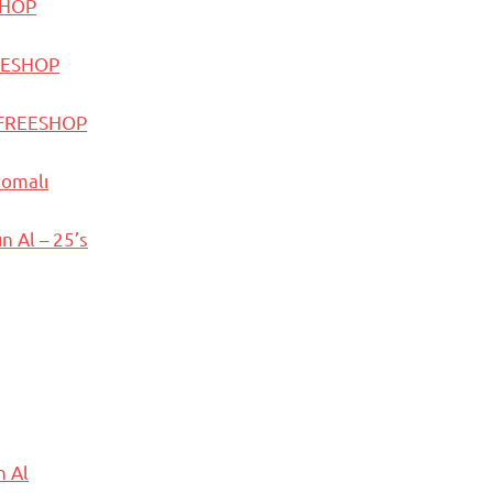
SHOP
REESHOP
L FREESHOP
romalı
n Al – 25’s
n Al