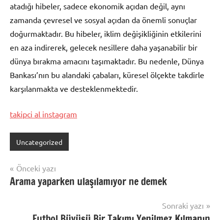
atadığı hibeler, sadece ekonomik açıdan değil, aynı
zamanda çevresel ve sosyal açıdan da önemli sonuçlar
doğurmaktadır. Bu hibeler, iklim değişikliğinin etkilerini
en aza indirerek, gelecek nesillere daha yaşanabilir bir
dünya bırakma amacını taşımaktadır. Bu nedenle, Dünya
Bankası’nın bu alandaki çabaları, küresel ölçekte takdirle
karşılanmakta ve desteklenmektedir.
takipci al instagram
Uncategorized
Yazı
Önceki yazı
Arama yaparken ulaşılamıyor ne demek
gezinmesi
Sonraki yazı
Futbol Büyüsü Bir Takımı Yenilmez Kılmanın