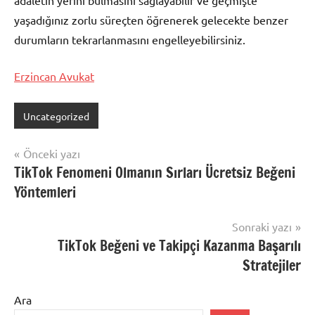
adaletin yerini bulmasını sağlayabilir ve geçmişte
yaşadığınız zorlu süreçten öğrenerek gelecekte benzer
durumların tekrarlanmasını engelleyebilirsiniz.
Erzincan Avukat
Uncategorized
Yazı
Önceki yazı
TikTok Fenomeni Olmanın Sırları Ücretsiz Beğeni
gezinmesi
Yöntemleri
Sonraki yazı
TikTok Beğeni ve Takipçi Kazanma Başarılı
Stratejiler
Ara