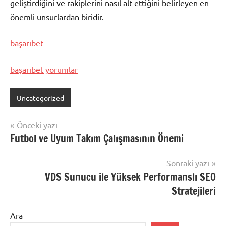
geliştirdiğini ve rakiplerini nasıl alt ettiğini belirleyen en
önemli unsurlardan biridir.
başarıbet
başarıbet yorumlar
Uncategorized
Yazı
Önceki yazı
Futbol ve Uyum Takım Çalışmasının Önemi
gezinmesi
Sonraki yazı
VDS Sunucu ile Yüksek Performanslı SEO
Stratejileri
Ara