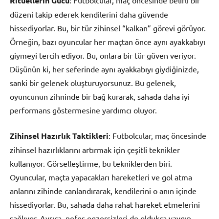
Ritüellerin Gücü
: Futbolcular, maç öncesinde belirli bir
düzeni takip ederek kendilerini daha güvende
hissediyorlar. Bu, bir tür zihinsel “kalkan” görevi görüyor.
Örneğin, bazı oyuncular her maçtan önce aynı ayakkabıyı
giymeyi tercih ediyor. Bu, onlara bir tür güven veriyor.
Düşünün ki, her seferinde aynı ayakkabıyı giydiğinizde,
sanki bir gelenek oluşturuyorsunuz. Bu gelenek,
oyuncunun zihninde bir bağ kurarak, sahada daha iyi
performans göstermesine yardımcı oluyor.
Zihinsel Hazırlık Taktikleri
: Futbolcular, maç öncesinde
zihinsel hazırlıklarını artırmak için çeşitli teknikler
kullanıyor. Görselleştirme, bu tekniklerden biri.
Oyuncular, maçta yapacakları hareketleri ve gol atma
anlarını zihinde canlandırarak, kendilerini o anın içinde
hissediyorlar. Bu, sahada daha rahat hareket etmelerini
sağlıyor. Ayrıca, nefes egzersizleri de oldukça yaygın.