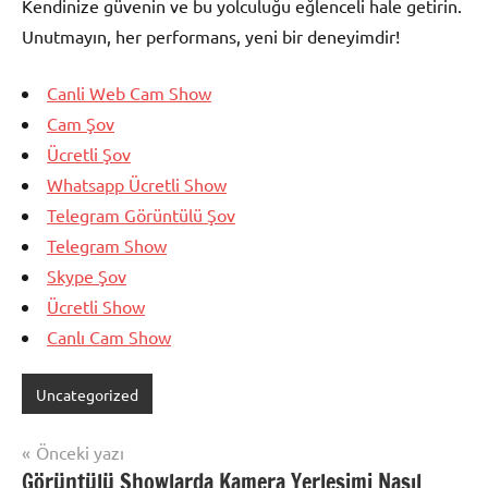
Kendinize güvenin ve bu yolculuğu eğlenceli hale getirin.
Unutmayın, her performans, yeni bir deneyimdir!
Canli Web Cam Show
Cam Şov
Ücretli Şov
Whatsapp Ücretli Show
Telegram Görüntülü Şov
Telegram Show
Skype Şov
Ücretli Show
Canlı Cam Show
Uncategorized
Yazı
Önceki yazı
Görüntülü Showlarda Kamera Yerleşimi Nasıl