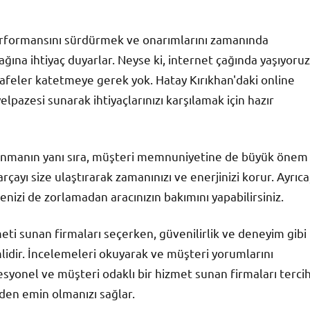
performansını sürdürmek ve onarımlarını zamanında
ğına ihtiyaç duyarlar. Neyse ki, internet çağında yaşıyoruz
afeler katetmeye gerek yok. Hatay Kırıkhan'daki online
elpazesi sunarak ihtiyaçlarınızı karşılamak için hazır
r sunmanın yanı sıra, müşteri memnuniyetine de büyük önem
parçayı size ulaştırarak zamanınızı ve enerjinizi korur. Ayrıca
nizi de zorlamadan aracınızın bakımını yapabilirsiniz.
ti sunan firmaları seçerken, güvenilirlik ve deneyim gibi
dir. İncelemeleri okuyarak ve müşteri yorumlarını
fesyonel ve müşteri odaklı bir hizmet sunan firmaları terci
zden emin olmanızı sağlar.