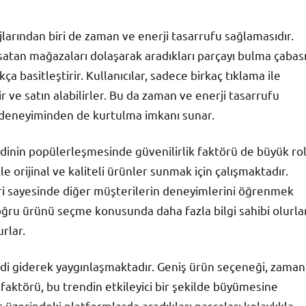
jlarından biri de zaman ve enerji tasarrufu sağlamasıdır.
satan mağazaları dolaşarak aradıkları parçayı bulma çabas
ça basitleştirir. Kullanıcılar, sadece birkaç tıklama ile
ilir ve satın alabilirler. Bu da zaman ve enerji tasarrufu
ma deneyiminden de kurtulma imkanı sunar.
dinin popülerleşmesinde güvenilirlik faktörü de büyük ro
e orijinal ve kaliteli ürünler sunmak için çalışmaktadır.
eri sayesinde diğer müşterilerin deneyimlerini öğrenmek
doğru ürünü seçme konusunda daha fazla bilgi sahibi olurla
rlar.
ndi giderek yaygınlaşmaktadır. Geniş ürün seçeneği, zaman
 faktörü, bu trendin etkileyici bir şekilde büyümesine
 üzerindeki platformlarda aradıkları parçaları kolaylıkla