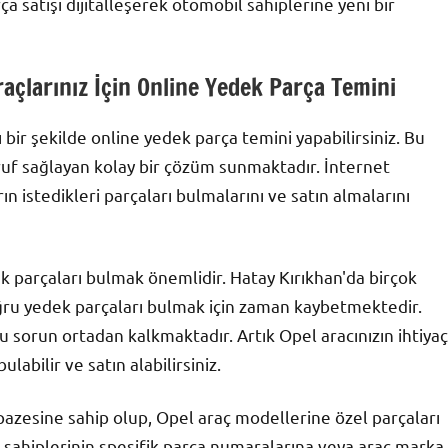
ça satışı dijitalleşerek otomobil sahiplerine yeni bir
raçlarınız İçin Online Yedek Parça Temini
ı bir şekilde online yedek parça temini yapabilirsiniz. Bu
uf sağlayan kolay bir çözüm sunmaktadır. İnternet
ın istedikleri parçaları bulmalarını ve satın almalarını
dek parçaları bulmak önemlidir. Hatay Kırıkhan'da birçok
oğru yedek parçaları bulmak için zaman kaybetmektedir.
 sorun ortadan kalkmaktadır. Artık Opel aracınızın ihtiyaç
labilir ve satın alabilirsiniz.
pazesine sahip olup, Opel araç modellerine özel parçaları
 sahiplerinin spesifik parça numaralarına veya araç marka