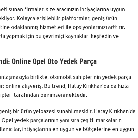
ti sunan firmalar, size aracınızın ihtiyaçlarına uygun
liyor. Kolayca erişilebilir platformlar, geniş ürün
ne odaklanmış hizmetleri ile opsiyonlarınızı arttırır.
arla yapmak için bu çevrimiçi kaynakları keşfedin ve
ndi: Online Opel Oto Yedek Parça
nlaşmasıyla birlikte, otomobil sahiplerinin yedek parça
r: online alışveriş. Bu trend, Hatay Kırıkhan'da da hızla
hipleri tarafından benimsenmektedir.
 geniş bir ürün yelpazesi sunabilmesidir. Hatay Kırıkhan'da
l Opel yedek parçalarının yanı sıra çeşitli markaların
llanıcılar, ihtiyaçlarına en uygun ve bütçelerine en uygun