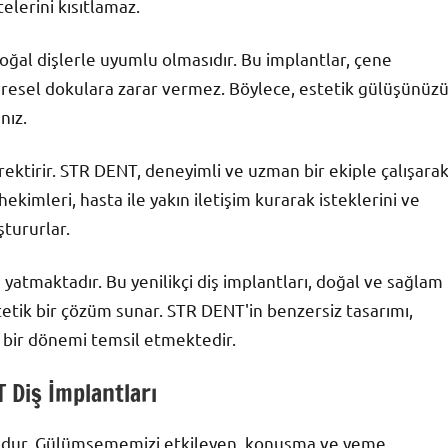
elerini kısıtlamaz.
doğal dişlerle uyumlu olmasıdır. Bu implantlar, çene
resel dokulara zarar vermez. Böylece, estetik gülüşünüz
nız.
rektirir. STR DENT, deneyimli ve uzman bir ekiple çalışara
hekimleri, hasta ile yakın iletişim kurarak isteklerini ve
ştururlar.
 yatmaktadır. Bu yenilikçi diş implantları, doğal ve sağlam
tetik bir çözüm sunar. STR DENT'in benzersiz tasarımı,
i bir dönemi temsil etmektedir.
 Diş İmplantları
sorundur. Gülümsememizi etkileyen, konuşma ve yeme