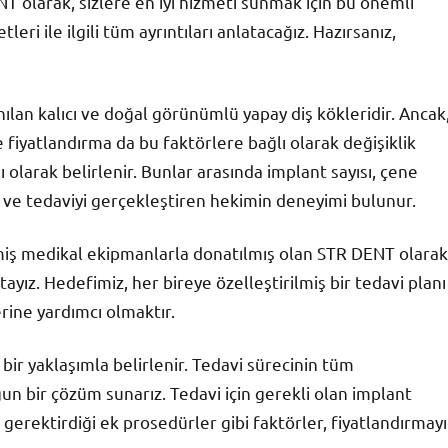
ENT olarak, sizlere en iyi hizmeti sunmak için bu önemli
eri ile ilgili tüm ayrıntıları anlatacağız. Hazırsanız,
anılan kalıcı ve doğal görünümlü yapay diş kökleridir. Ancak
e fiyatlandırma da bu faktörlere bağlı olarak değişiklik
lı olarak belirlenir. Bunlar arasında implant sayısı, çene
 ve tedaviyi gerçekleştiren hekimin deneyimi bulunur.
miş medikal ekipmanlarla donatılmış olan STR DENT olarak
ayız. Hedefimiz, her bireye özelleştirilmiş bir tedavi planı
ne yardımcı olmaktır.
 bir yaklaşımla belirlenir. Tedavi sürecinin tüm
gun bir çözüm sunarız. Tedavi için gerekli olan implant
 gerektirdiği ek prosedürler gibi faktörler, fiyatlandırmayı