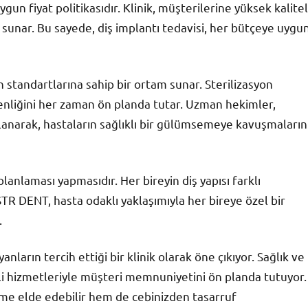
n fiyat politikasıdır. Klinik, müşterilerine yüksek kalitel
atı sunar. Bu sayede, diş implantı tedavisi, her bütçeye uygu
 standartlarına sahip bir ortam sunar. Sterilizasyon
venliğini her zaman ön planda tutar. Uzman hekimler,
ullanarak, hastaların sağlıklı bir gülümsemeye kavuşmaların
planlaması yapmasıdır. Her bireyin diş yapısı farklı
 STR DENT, hasta odaklı yaklaşımıyla her bireye özel bir
.
nların tercih ettiği bir klinik olarak öne çıkıyor. Sağlık ve
teli hizmetleriyle müşteri memnuniyetini ön planda tutuyor.
eme elde edebilir hem de cebinizden tasarruf