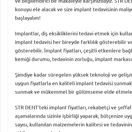
ve bilgilendirici bir makaleyle karşınızdayız. STR D
konuyu ele alacak ve size implant tedavisinin maliyetl
başlayalım!
Implantlar, diş eksikliklerini tedavi etmek için kull
implant tedavisi her bireyde farklılık gösterebilir v
gösterebilir. İmplant fiyatları, çeşitli etkenlere bağ
kemiği durumu, tedavinin zorluğu, implant markası
Şimdiye kadar süregelen yüksek teknoloji ve geliş
uygun fiyatlarla en kaliteli implant tedavisi sunmakt
sunmak ve mükemmel bir gülümseme elde etmeleri
STR DENT'teki implant fiyatları, rekabetçi ve şeffaf
aşamalarında sizinle işbirliği yaparak, bütçenize uy
sayısı, kullanılan malzemelerin kalitesi ve tedavinin