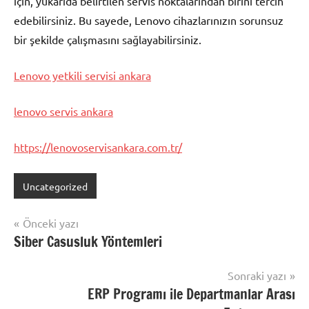
için, yukarıda belirtilen servis noktalarından birini tercih
edebilirsiniz. Bu sayede, Lenovo cihazlarınızın sorunsuz
bir şekilde çalışmasını sağlayabilirsiniz.
Lenovo yetkili servisi ankara
lenovo servis ankara
https://lenovoservisankara.com.tr/
Uncategorized
Yazı
Önceki yazı
Siber Casusluk Yöntemleri
gezinmesi
Sonraki yazı
ERP Programı ile Departmanlar Arası