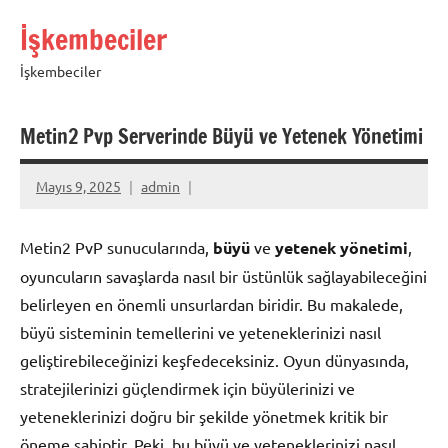
İçeriğe
İşkembeciler
geç
İşkembeciler
Metin2 Pvp Serverinde Büyü ve Yetenek Yönetimi
Mayıs 9, 2025
admin
Metin2 PvP sunucularında,
büyü
ve
yetenek yönetimi
,
oyuncuların savaşlarda nasıl bir üstünlük sağlayabileceğini
belirleyen en önemli unsurlardan biridir. Bu makalede,
büyü sisteminin temellerini ve yeteneklerinizi nasıl
geliştirebileceğinizi keşfedeceksiniz. Oyun dünyasında,
stratejilerinizi güçlendirmek için büyülerinizi ve
yeteneklerinizi doğru bir şekilde yönetmek kritik bir
öneme sahiptir. Peki, bu büyü ve yeteneklerinizi nasıl