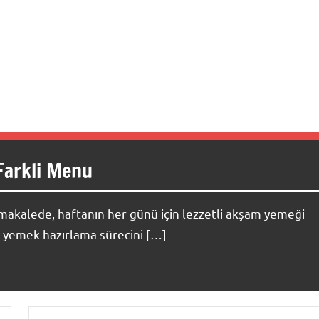
Farkli Menu
akalede, haftanın her günü için lezzetli akşam yemeği
e, yemek hazırlama sürecini […]