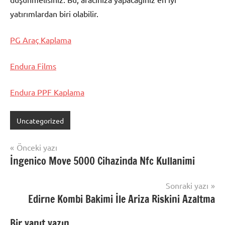
yatırımlardan biri olabilir.
PG Araç Kaplama
Endura Films
Endura PPF Kaplama
Uncategorized
Yazı
Önceki yazı
İngenico Move 5000 Cihazinda Nfc Kullanimi
gezinmesi
Sonraki yazı
Edirne Kombi Bakimi İle Ariza Riskini Azaltma
Bir yanıt yazın