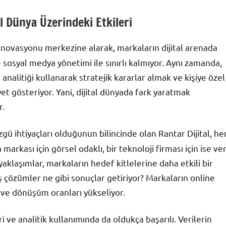
tal Dünya Üzerindeki Etkileri
al inovasyonu merkezine alarak, markaların dijital arenada
 sosyal medya yönetimi ile sınırlı kalmıyor. Aynı zamanda,
nalitiği kullanarak stratejik kararlar almak ve kişiye özel
t gösteriyor. Yani, dijital dünyada fark yaratmak
r.
ü ihtiyaçları olduğunun bilincinde olan Rantar Dijital, he
arkası için görsel odaklı, bir teknoloji firması için ise ver
iş yaklaşımlar, markaların hedef kitlelerine daha etkili bir
iş çözümler ne gibi sonuçlar getiriyor? Markaların online
or ve dönüşüm oranları yükseliyor.
eri ve analitik kullanımında da oldukça başarılı. Verilerin