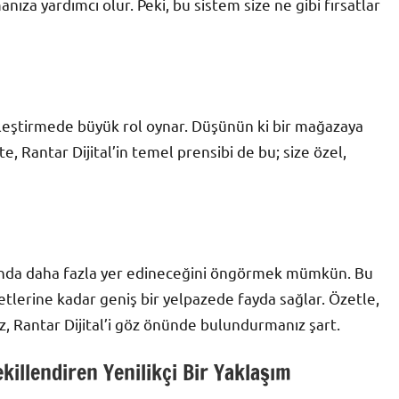
manıza yardımcı olur. Peki, bu sistem size ne gibi fırsatlar
iselleştirmede büyük rol oynar. Düşünün ki bir mağazaya
, Rantar Dijital’in temel prensibi de bu; size özel,
asında daha fazla yer edineceğini öngörmek mümkün. Bu
tlerine kadar geniş bir yelpazede fayda sağlar. Özetle,
nız, Rantar Dijital’i göz önünde bulundurmanız şart.
ekillendiren Yenilikçi Bir Yaklaşım