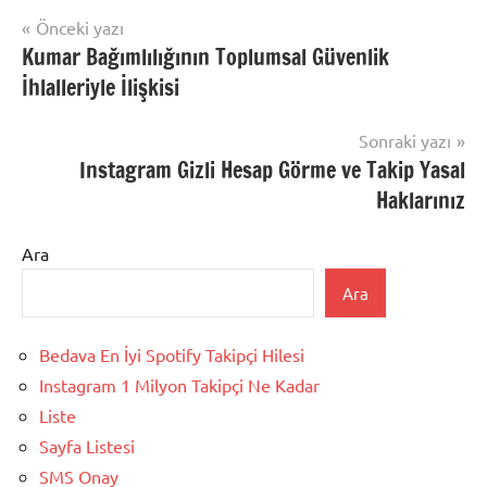
Yazı
Önceki yazı
Kumar Bağımlılığının Toplumsal Güvenlik
gezinmesi
İhlalleriyle İlişkisi
Sonraki yazı
Instagram Gizli Hesap Görme ve Takip Yasal
Haklarınız
Ara
Ara
Bedava En İyi Spotify Takipçi Hilesi
Instagram 1 Milyon Takipçi Ne Kadar
Liste
Sayfa Listesi
SMS Onay