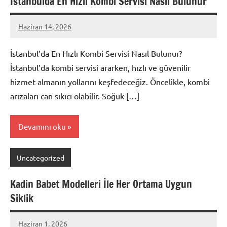
İstanbulda En Hizli Kombi Servisi Nasil Bulunur
Haziran 14, 2026
admin
Yorum
yapılmamış
İstanbul’da En Hızlı Kombi Servisi Nasıl Bulunur?
İstanbul’da kombi servisi ararken, hızlı ve güvenilir
hizmet almanın yollarını keşfedeceğiz. Öncelikle, kombi
arızaları can sıkıcı olabilir. Soğuk […]
Devamını oku
Uncategorized
Kadin Babet Modelleri İle Her Ortama Uygun
Siklik
Haziran 1, 2026