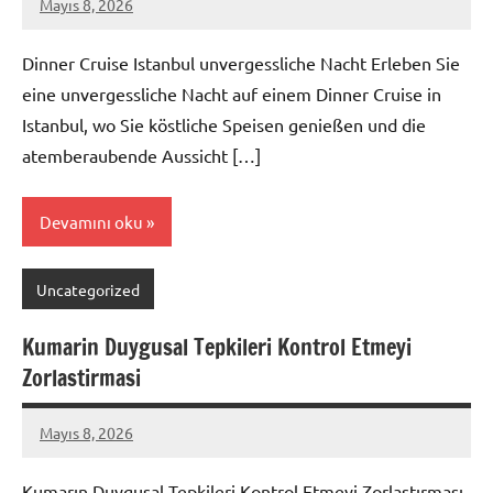
Mayıs 8, 2026
admin
Yorum
yapılmamış
Dinner Cruise Istanbul unvergessliche Nacht Erleben Sie
eine unvergessliche Nacht auf einem Dinner Cruise in
Istanbul, wo Sie köstliche Speisen genießen und die
atemberaubende Aussicht […]
Devamını oku
Uncategorized
Kumarin Duygusal Tepkileri Kontrol Etmeyi
Zorlastirmasi
Mayıs 8, 2026
admin
Yorum
yapılmamış
Kumarın Duygusal Tepkileri Kontrol Etmeyi Zorlaştırması