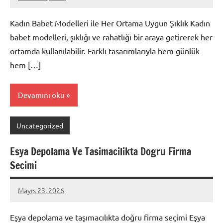
admin
Yorum
yapılmamış
Kadın Babet Modelleri ile Her Ortama Uygun Şıklık Kadın
babet modelleri, şıklığı ve rahatlığı bir araya getirerek her
ortamda kullanılabilir. Farklı tasarımlarıyla hem günlük
hem […]
Devamını oku
Uncategorized
Esya Depolama Ve Tasimacilikta Dogru Firma
Secimi
Mayıs 23, 2026
admin
Yorum
yapılmamış
Eşya depolama ve taşımacılıkta doğru firma seçimi Eşya