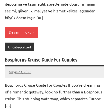
depolama ve taşımacılık süreçlerinde doğru firmanın
seçimi, güvenlik, maliyet ve hizmet kalitesi açısından
büyük önem taşır. Bu […]
Devamını oku
Uncategorized
Bosphorus Cruise Guide For Couples
Mayıs 23, 2026
admin
Yorum
yapılmamış
Bosphorus Cruise Guide for Couples If you’re dreaming
of a romantic getaway, look no further than a Bosphorus
cruise. This stunning waterway, which separates Europe
[…]