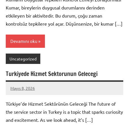
Kumar, bireylerin duygusal durumlarını derinden
etkileyen bir aktivitedir. Bu durum, çoğu zaman
kontrolsüz tepkilere yol açar. Düşünsenize, bir kumar […]
Devamını oku
Uncategorized
Turkiyede Hizmet Sektorunun Gelecegi
Mayıs 8, 2026
admin
Yorum
yapılmamış
Türkiye’de Hizmet Sektörünün Geleceği The future of
the service sector in Turkey is a topic that sparks curiosity
and excitement. As we look ahead, it’s […]