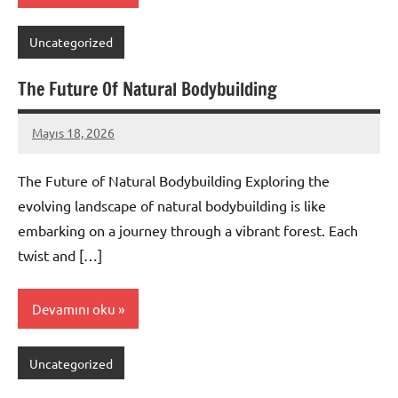
Uncategorized
The Future Of Natural Bodybuilding
Mayıs 18, 2026
admin
Yorum
yapılmamış
The Future of Natural Bodybuilding Exploring the
evolving landscape of natural bodybuilding is like
embarking on a journey through a vibrant forest. Each
twist and […]
Devamını oku
Uncategorized