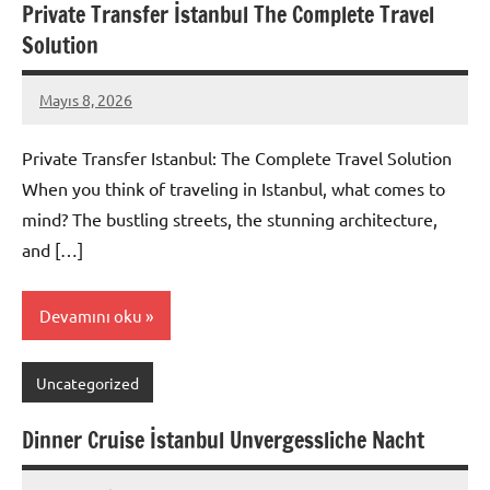
Private Transfer İstanbul The Complete Travel
Solution
Mayıs 8, 2026
admin
Yorum
yapılmamış
Private Transfer Istanbul: The Complete Travel Solution
When you think of traveling in Istanbul, what comes to
mind? The bustling streets, the stunning architecture,
and […]
Devamını oku
Uncategorized
Dinner Cruise İstanbul Unvergessliche Nacht