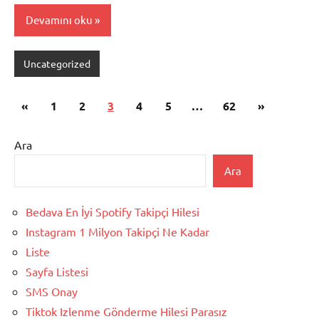
Devamını oku
Uncategorized
Yazı
Önceki
Sonraki
«
1
2
3
4
5
…
62
»
sayfalaması
yazılar
yazılar
Ara
Ara
Bedava En İyi Spotify Takipçi Hilesi
Instagram 1 Milyon Takipçi Ne Kadar
Liste
Sayfa Listesi
SMS Onay
Tiktok Izlenme Gönderme Hilesi Parasız