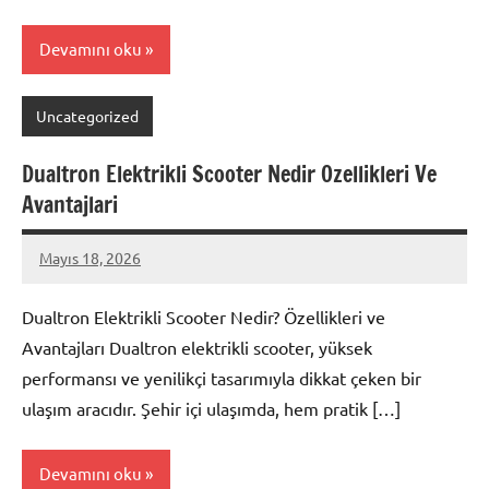
Devamını oku
Uncategorized
Dualtron Elektrikli Scooter Nedir Ozellikleri Ve
Avantajlari
Mayıs 18, 2026
admin
Yorum
yapılmamış
Dualtron Elektrikli Scooter Nedir? Özellikleri ve
Avantajları Dualtron elektrikli scooter, yüksek
performansı ve yenilikçi tasarımıyla dikkat çeken bir
ulaşım aracıdır. Şehir içi ulaşımda, hem pratik […]
Devamını oku